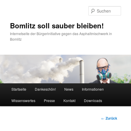
Zum
Inhalt
Such
wechseln
Bomlitz soll sauber bleiben!
Internetseite der Bürgerinitiative gegen das Asphaltmischwerk in
Bomlitz
Hauptmenü
Startseite
Dankeschön!
News
Informationen
Wissenswertes
Presse
Kontakt
Downloads
Beitrags-
←
Zurück
Navigation