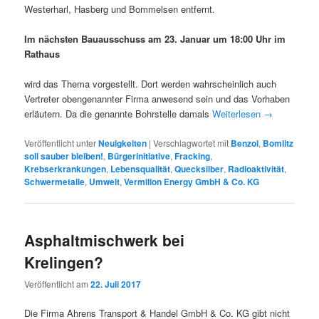
Westerharl, Hasberg und Bommelsen entfernt.
Im nächsten Bauausschuss am 23. Januar um 18:00 Uhr im
Rathaus
wird das Thema vorgestellt. Dort werden wahrscheinlich auch
Vertreter obengenannter Firma anwesend sein und das Vorhaben
erläutern. Da die genannte Bohrstelle damals
Weiterlesen
→
Veröffentlicht unter
Neuigkeiten
|
Verschlagwortet mit
Benzol
,
Bomlitz
soll sauber bleiben!
,
Bürgerinitiative
,
Fracking
,
Krebserkrankungen
,
Lebensqualität
,
Quecksilber
,
Radioaktivität
,
Schwermetalle
,
Umwelt
,
Vermilion Energy GmbH & Co. KG
Asphaltmischwerk bei
Krelingen?
Veröffentlicht am
22. Juli 2017
Die Firma Ahrens Transport & Handel GmbH & Co. KG gibt nicht