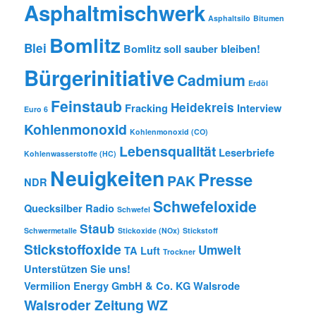
Asphaltmischwerk
Asphaltsilo
Bitumen
Bomlitz
Blei
Bomlitz soll sauber bleiben!
Bürgerinitiative
Cadmium
Erdöl
Feinstaub
Heidekreis
Fracking
Interview
Euro 6
Kohlenmonoxid
Kohlenmonoxid (CO)
Lebensqualität
Leserbriefe
Kohlenwasserstoffe (HC)
Neuigkeiten
Presse
PAK
NDR
Schwefeloxide
Quecksilber
Radio
Schwefel
Staub
Schwermetalle
Stickoxide (NOx)
Stickstoff
Stickstoffoxide
Umwelt
TA Luft
Trockner
Unterstützen Sie uns!
Vermilion Energy GmbH & Co. KG
Walsrode
Walsroder Zeitung
WZ