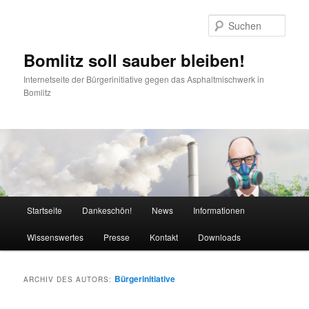
Zum
Zum
Inhalt
sekundären
Such
wechseln
Inhalt
wechseln
Bomlitz soll sauber bleiben!
Internetseite der Bürgerinitiative gegen das Asphaltmischwerk in
Bomlitz
Hauptmenü
Startseite
Dankeschön!
News
Informationen
Wissenswertes
Presse
Kontakt
Downloads
Bürgerinitiative
ARCHIV DES AUTORS: