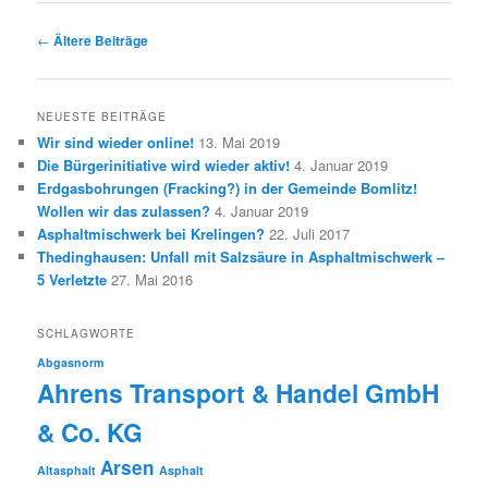
Beitrags-
←
Ältere Beiträge
Navigation
NEUESTE BEITRÄGE
Wir sind wieder online!
13. Mai 2019
Die Bürgerinitiative wird wieder aktiv!
4. Januar 2019
Erdgasbohrungen (Fracking?) in der Gemeinde Bomlitz!
Wollen wir das zulassen?
4. Januar 2019
Asphaltmischwerk bei Krelingen?
22. Juli 2017
Thedinghausen: Unfall mit Salzsäure in Asphaltmischwerk –
5 Verletzte
27. Mai 2016
SCHLAGWORTE
Abgasnorm
Ahrens Transport & Handel GmbH
& Co. KG
Arsen
Altasphalt
Asphalt