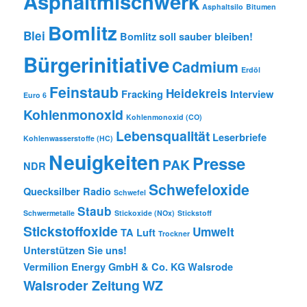
Asphaltmischwerk
Asphaltsilo
Bitumen
Bomlitz
Blei
Bomlitz soll sauber bleiben!
Bürgerinitiative
Cadmium
Erdöl
Feinstaub
Heidekreis
Fracking
Interview
Euro 6
Kohlenmonoxid
Kohlenmonoxid (CO)
Lebensqualität
Leserbriefe
Kohlenwasserstoffe (HC)
Neuigkeiten
Presse
PAK
NDR
Schwefeloxide
Quecksilber
Radio
Schwefel
Staub
Schwermetalle
Stickoxide (NOx)
Stickstoff
Stickstoffoxide
Umwelt
TA Luft
Trockner
Unterstützen Sie uns!
Vermilion Energy GmbH & Co. KG
Walsrode
Walsroder Zeitung
WZ