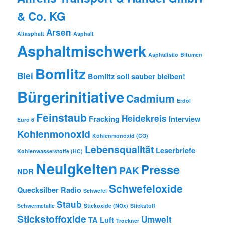
& Co. KG
Arsen
Altasphalt
Asphalt
Asphaltmischwerk
Asphaltsilo
Bitumen
Bomlitz
Blei
Bomlitz soll sauber bleiben!
Bürgerinitiative
Cadmium
Erdöl
Feinstaub
Heidekreis
Fracking
Interview
Euro 6
Kohlenmonoxid
Kohlenmonoxid (CO)
Lebensqualität
Leserbriefe
Kohlenwasserstoffe (HC)
Neuigkeiten
Presse
PAK
NDR
Schwefeloxide
Quecksilber
Radio
Schwefel
Staub
Schwermetalle
Stickoxide (NOx)
Stickstoff
Stickstoffoxide
Umwelt
TA Luft
Trockner