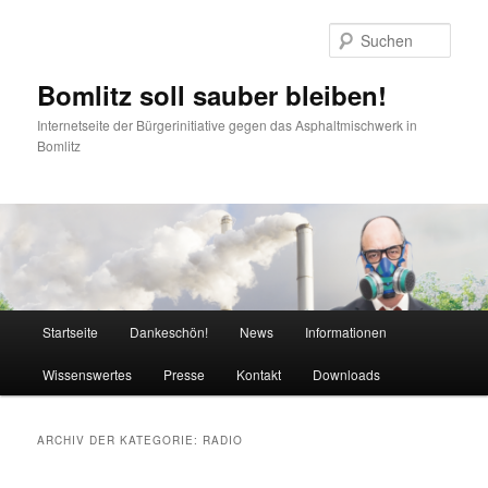
Zum
Zum
Inhalt
sekundären
Such
wechseln
Inhalt
wechseln
Bomlitz soll sauber bleiben!
Internetseite der Bürgerinitiative gegen das Asphaltmischwerk in
Bomlitz
Hauptmenü
Startseite
Dankeschön!
News
Informationen
Wissenswertes
Presse
Kontakt
Downloads
ARCHIV DER KATEGORIE:
RADIO