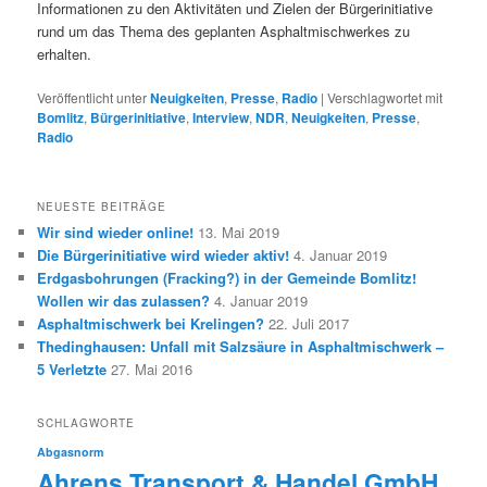
Informationen zu den Aktivitäten und Zielen der Bürgerinitiative
rund um das Thema des geplanten Asphaltmischwerkes zu
erhalten.
Veröffentlicht unter
Neuigkeiten
,
Presse
,
Radio
|
Verschlagwortet mit
Bomlitz
,
Bürgerinitiative
,
Interview
,
NDR
,
Neuigkeiten
,
Presse
,
Radio
NEUESTE BEITRÄGE
Wir sind wieder online!
13. Mai 2019
Die Bürgerinitiative wird wieder aktiv!
4. Januar 2019
Erdgasbohrungen (Fracking?) in der Gemeinde Bomlitz!
Wollen wir das zulassen?
4. Januar 2019
Asphaltmischwerk bei Krelingen?
22. Juli 2017
Thedinghausen: Unfall mit Salzsäure in Asphaltmischwerk –
5 Verletzte
27. Mai 2016
SCHLAGWORTE
Abgasnorm
Ahrens Transport & Handel GmbH